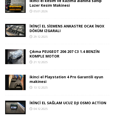
ikinci el kesim ve kazıma alanına sahip
Lazer Kesim Makinesi
05.01.2026
İKİNCİ EL SİEMENS ANKASTRE OCAK İNOX
DÖKÜM IZGARALI
29.12.2025
Çıkma PEUGEOT 206 207 C3 1.4 BENZİN
KOMPLE MOTOR
21.12.2025
ikinci el Playstation 4 Pro Garantili oyun
makinesi
13.12.2025
İKİNCİ EL SAĞLAM UCUZ DJI OSMO ACTİON
04.12.2025