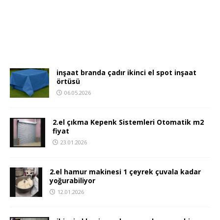
inşaat branda çadır ikinci el spot inşaat
örtüsü
06.05.2026
2.el çıkma Kepenk Sistemleri Otomatik m2
fiyat
23.01.2026
2.el hamur makinesi 1 çeyrek çuvala kadar
yoğurabiliyor
12.01.2026