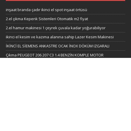
inşaat branda çadır ikinci el spot inşaat örtüsü
2.el çıkma Kepenk Sistemleri Otomatik m2 fiyat
2.el hamur makinesi 1 çeyrek çuvala kadar yoğurabiliyor
ikinci el kesim ve kazıma alanına sahip Lazer Kesim Makinesi
İKİNCİ EL SİEMENS ANKASTRE OCAK İNOX DÖKÜM IZGARALI
Çıkma PEUGEOT 206 207 C3 1.4 BENZİN KOMPLE MOTOR
ikinci el Playstation 4 Pro Garantili oyun makinesi
İKİNCİ EL SAĞLAM UCUZ DJI OSMO ACTİON
Bahçe beton direkleri ve ikinci el bahçe çit demiri
KATEGORILER
2.el beyaz eşya
2.el elektronik eşya
2.el iş makineleri