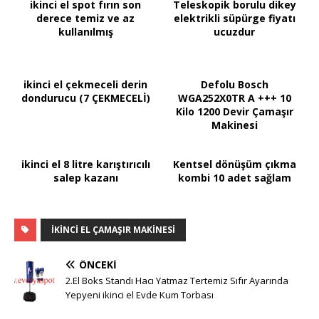
ikinci el spot fırın son
Teleskopik borulu dikey
derece temiz ve az
elektrikli süpürge fiyatı
kullanılmış
ucuzdur
ikinci el çekmeceli derin
Defolu Bosch
dondurucu (7 ÇEKMECELİ)
WGA252X0TR A +++ 10
Kilo 1200 Devir Çamaşır
Makinesi
ikinci el 8 litre karıştırıcılı
Kentsel dönüşüm çıkma
salep kazanı
kombi 10 adet sağlam
IKINCI EL ÇAMAŞIR MAKINESI
ÖNCEKI
2.El Boks Standı Hacı Yatmaz Tertemiz Sıfır Ayarında
Yepyeni ikinci el Evde Kum Torbası