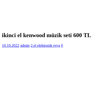
ikinci el kenwood müzik seti 600 TL
10.10.2022
admin
2.el elektronik eşya
0