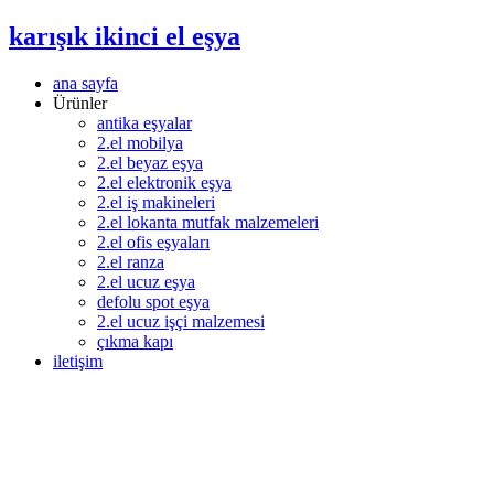
karışık ikinci el eşya
ana sayfa
Ürünler
antika eşyalar
2.el mobilya
2.el beyaz eşya
2.el elektronik eşya
2.el iş makineleri
2.el lokanta mutfak malzemeleri
2.el ofis eşyaları
2.el ranza
2.el ucuz eşya
defolu spot eşya
2.el ucuz işçi malzemesi
çıkma kapı
iletişim