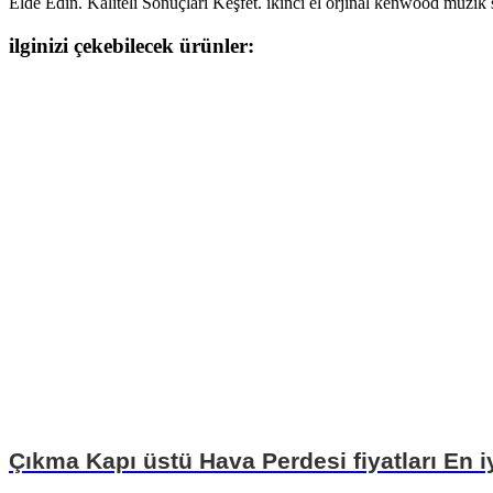
Elde Edin. Kaliteli Sonuçları Keşfet. ikinci el orjinal kenwood müz
ilginizi çekebilecek ürünler:
Çıkma Kapı üstü Hava Perdesi fiyatları En i