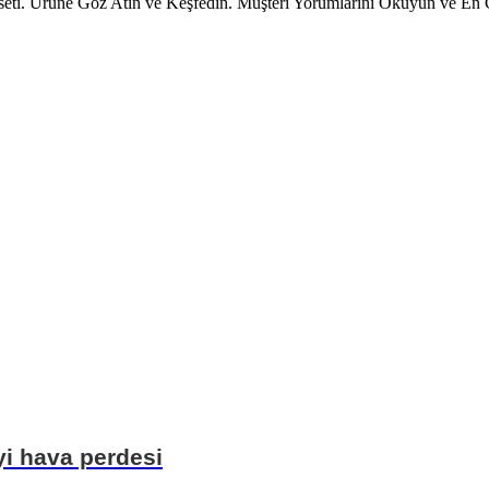
ik seti. Ürüne Göz Atın ve Keşfedin. Müşteri Yorumlarını Okuyun ve En
yi hava perdesi