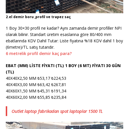
2.el demir boru ,profil ve trapez saç
1 Boy 30×30 profil ne kadar? Aynı zamanda demir profiller NPI
olarak bilinir. Standart üretim esaslarına göre 80/400 mm
ebatlarında KDV Dahil Tutar: Liste fiyatına %18 KDV dahil 1 boy
(6metre)/TL satış tutarıdır.
6 metrelik profil demir kaç para?
EBAT (MM) LİSTE FİYATI (TL) 1 BOY (6 MT) FİYATI 30 GÜN
(TL)
40X40X2,50 MM ₺53,17 ₺224,53
40X40X3,00 MM ₺63,42 ₺267,81
40X60X1,50 MM ₺45,31 ₺191,34
40X60X2,00 MM ₺55,85 ₺235,84
Outlet laptop fabrikadan spot laptoplar 1500 TL