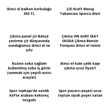
ikinci el balkon korkuluğu
2.El Kraft Masaj
350 TL
Tabancası Sporcu Aleti
Çıkma panel çit Bahçe
Çıkma VW AUDİ SEAT
çevirme çit dünyasında
SKODA Çıkma Benzin
sunduğumuz ikinci el ve
Pompası ikinci el temiz
sıfır
Kuzine soba sağlam
ikinci el kale çelik kapı
kullanılmış soba iş görür
çıkma ucuz fiyatı?
(ısınmak için çeşitli ısıtıcı
araçlar)
Spot topkapı'da satılık
Spot pazarcı poşeti ucuz
köfte arabası kokoreç
toptan siyah poşet satan
tezgahı