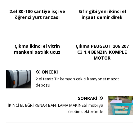
2.el 80-180 şantiye işçi ve
Sıfır gibi yeni ikinci el
öğrenci yurt ranzası
inşaat demir direk
Çıkma ikinci el vitrin
Çıkma PEUGEOT 206 207
mankeni satılık ucuz
C3 1.4 BENZİN KOMPLE
MOTOR
ÖNCEKI
2.el temiz Tır kamyon çekici kamyonet mazot
deposu
SONRAKI
İKİNCİ EL EĞRİ KENAR BANTLAMA MAKİNESİ mobilya
üretim sektöründe