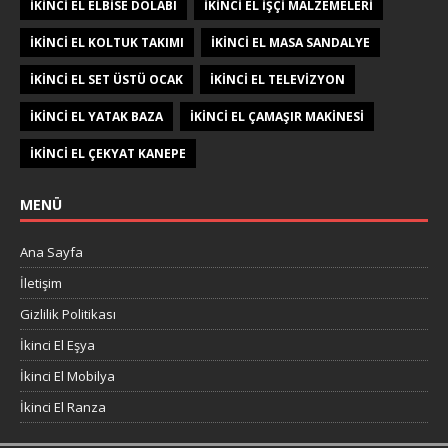
IKINCI EL ELBISE DOLABI
IKINCI EL IŞÇI MALZEMELERI
IKINCI EL KOLTUK TAKIMI
IKINCI EL MASA SANDALYE
IKINCI EL SET ÜSTÜ OCAK
IKINCI EL TELEVIZYON
IKINCI EL YATAK BAZA
IKINCI EL ÇAMAŞIR MAKINESI
IKINCI EL ÇEKYAT KANEPE
MENÜ
Ana Sayfa
İletişim
Gizlilik Politikası
İkinci El Eşya
İkinci El Mobilya
İkinci El Ranza