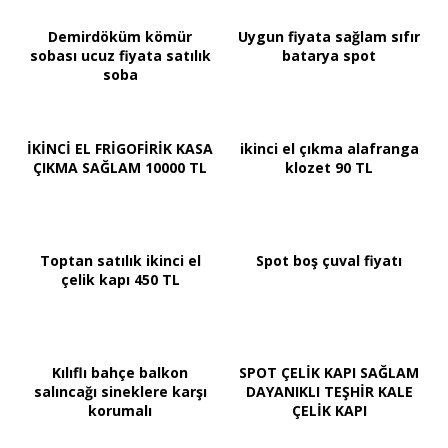
Demirdöküm kömür
Uygun fiyata sağlam sıfır
sobası ucuz fiyata satılık
batarya spot
soba
İKİNCİ EL FRİGOFİRİK KASA
ikinci el çıkma alafranga
ÇIKMA SAĞLAM 10000 TL
klozet 90 TL
Toptan satılık ikinci el
Spot boş çuval fiyatı
çelik kapı 450 TL
Kılıflı bahçe balkon
SPOT ÇELİK KAPI SAĞLAM
salıncağı sineklere karşı
DAYANIKLI TEŞHİR KALE
korumalı
ÇELİK KAPI