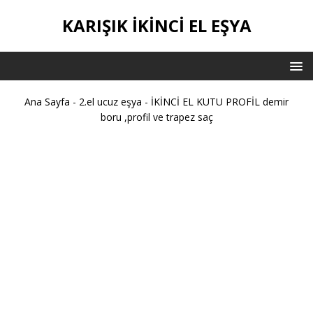
KARIŞIK IKINCI EL EŞYA
Ana Sayfa
-
2.el ucuz eşya
-
İKİNCİ EL KUTU PROFİL demir
boru ,profil ve trapez saç