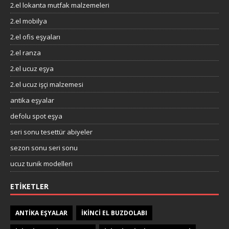
2.el lokanta mutfak malzemeleri
2.el mobilya
2.el ofis eşyaları
2.el ranza
2.el ucuz eşya
2.el ucuz işçi malzemesi
antika eşyalar
defolu spot eşya
seri sonu tesettür abiyeler
sezon sonu seri sonu
ucuz tunik modelleri
ETIKETLER
ANTIKA EŞYALAR
IKINCI EL BUZDOLABI