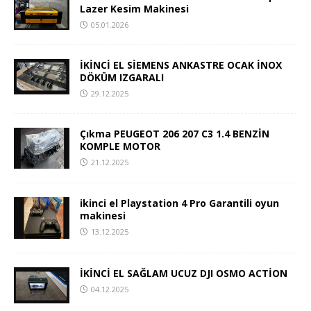
Lazer Kesim Makinesi
05.01.2026
İKİNCİ EL SİEMENS ANKASTRE OCAK İNOX
DÖKÜM IZGARALI
29.12.2025
Çıkma PEUGEOT 206 207 C3 1.4 BENZİN
KOMPLE MOTOR
21.12.2025
ikinci el Playstation 4 Pro Garantili oyun
makinesi
13.12.2025
İKİNCİ EL SAĞLAM UCUZ DJI OSMO ACTİON
04.12.2025