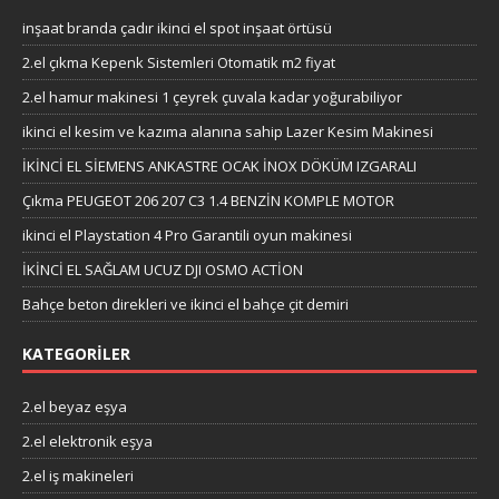
inşaat branda çadır ikinci el spot inşaat örtüsü
2.el çıkma Kepenk Sistemleri Otomatik m2 fiyat
2.el hamur makinesi 1 çeyrek çuvala kadar yoğurabiliyor
ikinci el kesim ve kazıma alanına sahip Lazer Kesim Makinesi
İKİNCİ EL SİEMENS ANKASTRE OCAK İNOX DÖKÜM IZGARALI
Çıkma PEUGEOT 206 207 C3 1.4 BENZİN KOMPLE MOTOR
ikinci el Playstation 4 Pro Garantili oyun makinesi
İKİNCİ EL SAĞLAM UCUZ DJI OSMO ACTİON
Bahçe beton direkleri ve ikinci el bahçe çit demiri
KATEGORILER
2.el beyaz eşya
2.el elektronik eşya
2.el iş makineleri