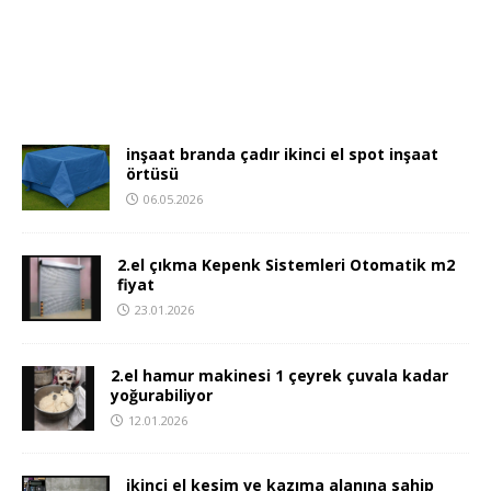
inşaat branda çadır ikinci el spot inşaat
örtüsü
06.05.2026
2.el çıkma Kepenk Sistemleri Otomatik m2
fiyat
23.01.2026
2.el hamur makinesi 1 çeyrek çuvala kadar
yoğurabiliyor
12.01.2026
ikinci el kesim ve kazıma alanına sahip