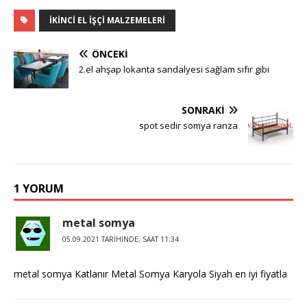
IKINCI EL IŞÇI MALZEMELERI
ÖNCEKI
2.el ahşap lokanta sandalyesi sağlam sıfır gibi
SONRAKI
spot sedir somya ranza
1 YORUM
metal somya
05.09.2021 TARIHINDE, SAAT 11:34
metal somya Katlanır Metal Somya Karyola Siyah en iyi fiyatla