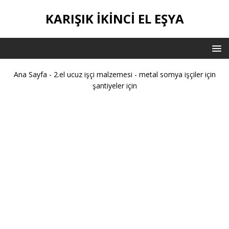
KARIŞIK IKINCI EL EŞYA
Ana Sayfa
-
2.el ucuz işçi malzemesi
-
metal somya işçiler için
şantiyeler için