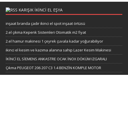
KARIŞIK IKINCI EL EŞYA
inşaat branda çadır ikinci el spot inşaat örtüsü
2.el çıkma Kepenk Sistemleri Otomatik m2 fiyat
2.el hamur makinesi 1 çeyrek çuvala kadar yoğurabiliyor
ikinci el kesim ve kazıma alanına sahip Lazer Kesim Makinesi
İKİNCİ EL SİEMENS ANKASTRE OCAK İNOX DÖKÜM IZGARALI
Çıkma PEUGEOT 206 207 C3 1.4 BENZİN KOMPLE MOTOR
ikinci el Playstation 4 Pro Garantili oyun makinesi
İKİNCİ EL SAĞLAM UCUZ DJI OSMO ACTİON
Bahçe beton direkleri ve ikinci el bahçe çit demiri
KATEGORILER
2.el beyaz eşya