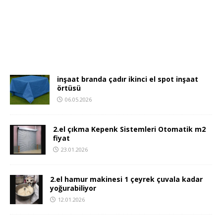
inşaat branda çadır ikinci el spot inşaat
örtüsü
06.05.2026
2.el çıkma Kepenk Sistemleri Otomatik m2
fiyat
23.01.2026
2.el hamur makinesi 1 çeyrek çuvala kadar
yoğurabiliyor
12.01.2026