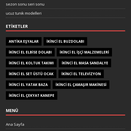
sezon sonu seri sonu
ucuz tunik modelleri
ETIKETLER
ANTIKA EŞYALAR
IKINCI EL BUZDOLABI
IKINCI EL ELBISE DOLABI
IKINCI EL IŞÇI MALZEMELERI
IKINCI EL KOLTUK TAKIMI
IKINCI EL MASA SANDALYE
IKINCI EL SET ÜSTÜ OCAK
IKINCI EL TELEVIZYON
IKINCI EL YATAK BAZA
IKINCI EL ÇAMAŞIR MAKINESI
IKINCI EL ÇEKYAT KANEPE
MENÜ
Ana Sayfa