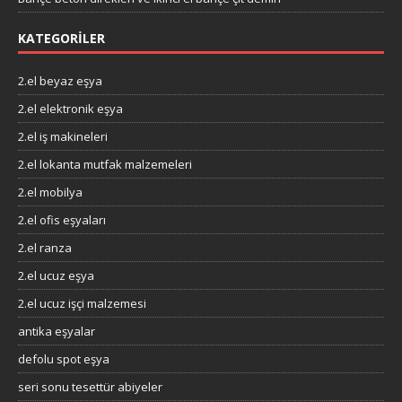
KATEGORILER
2.el beyaz eşya
2.el elektronik eşya
2.el iş makineleri
2.el lokanta mutfak malzemeleri
2.el mobilya
2.el ofis eşyaları
2.el ranza
2.el ucuz eşya
2.el ucuz işçi malzemesi
antika eşyalar
defolu spot eşya
seri sonu tesettür abiyeler