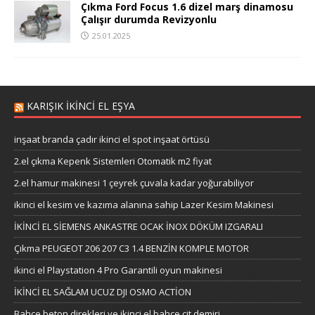
Çıkma Ford Focus 1.6 dizel marş dinamosu
Çalışır durumda Revizyonlu
25.01.2025
KARIŞIK IKINCI EL EŞYA
inşaat branda çadır ikinci el spot inşaat örtüsü
2.el çıkma Kepenk Sistemleri Otomatik m2 fiyat
2.el hamur makinesi 1 çeyrek çuvala kadar yoğurabiliyor
ikinci el kesim ve kazıma alanına sahip Lazer Kesim Makinesi
İKİNCİ EL SİEMENS ANKASTRE OCAK İNOX DÖKÜM IZGARALI
Çıkma PEUGEOT 206 207 C3 1.4 BENZİN KOMPLE MOTOR
ikinci el Playstation 4 Pro Garantili oyun makinesi
İKİNCİ EL SAĞLAM UCUZ DJI OSMO ACTİON
Bahçe beton direkleri ve ikinci el bahçe çit demiri