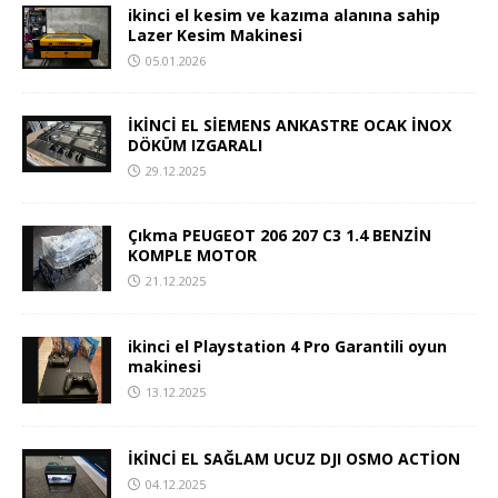
ikinci el kesim ve kazıma alanına sahip
Lazer Kesim Makinesi
05.01.2026
İKİNCİ EL SİEMENS ANKASTRE OCAK İNOX
DÖKÜM IZGARALI
29.12.2025
Çıkma PEUGEOT 206 207 C3 1.4 BENZİN
KOMPLE MOTOR
21.12.2025
ikinci el Playstation 4 Pro Garantili oyun
makinesi
13.12.2025
İKİNCİ EL SAĞLAM UCUZ DJI OSMO ACTİON
04.12.2025