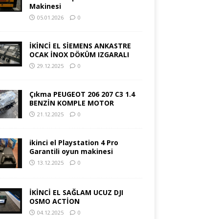
Makinesi
05.01.2026
0
İKİNCİ EL SİEMENS ANKASTRE
OCAK İNOX DÖKÜM IZGARALI
29.12.2025
0
Çıkma PEUGEOT 206 207 C3 1.4
BENZİN KOMPLE MOTOR
21.12.2025
0
ikinci el Playstation 4 Pro
Garantili oyun makinesi
13.12.2025
0
İKİNCİ EL SAĞLAM UCUZ DJI
OSMO ACTİON
04.12.2025
0