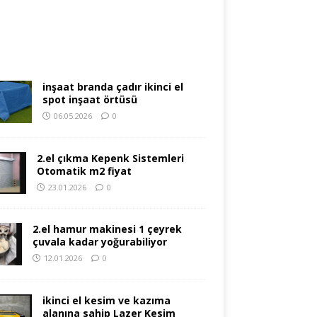
inşaat branda çadır ikinci el
spot inşaat örtüsü
06.05.2026
0
2.el çıkma Kepenk Sistemleri
Otomatik m2 fiyat
23.01.2026
0
2.el hamur makinesi 1 çeyrek
çuvala kadar yoğurabiliyor
12.01.2026
0
ikinci el kesim ve kazıma
alanına sahip Lazer Kesim