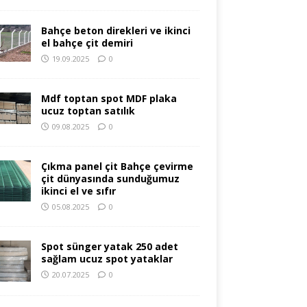
Bahçe beton direkleri ve ikinci
el bahçe çit demiri
19.09.2025
0
Mdf toptan spot MDF plaka
ucuz toptan satılık
09.08.2025
0
Çıkma panel çit Bahçe çevirme
çit dünyasında sunduğumuz
ikinci el ve sıfır
05.08.2025
0
Spot sünger yatak 250 adet
sağlam ucuz spot yataklar
20.07.2025
0