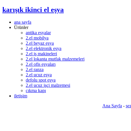
karışık ikinci el eşya
ana sayfa
Ürünler
antika eşyalar
2.el mobilya
2.el beyaz eşya
2.el elektronik eşya
2.el iş makineleri
2.el lokanta mutfak malzemeleri
2.el ofis eşyaları
2.el ranza
2.el ucuz eşya
defolu spot eşya
2.el ucuz işçi malzemesi
çıkma kapı
iletişim
Ana Sayfa
-
se