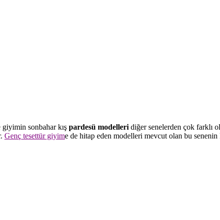
e giyimin sonbahar kış
pardesü modelleri
diğer senelerden çok farklı o
r.
Genç tesettür giyim
e de hitap eden modelleri mevcut olan bu senenin k